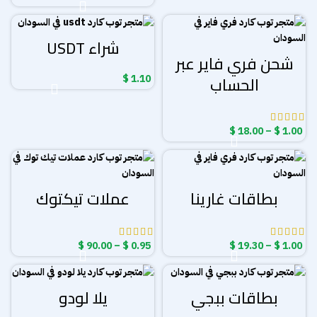
من
خلال
شراء USDT
شحن فري فاير عبر
الحساب
$
1.10
نطاق
$
18.00
–
$
1.00
السعر:
من
خلال
بطاقات غارينا
عملات تيكتوك
نطاق
نطاق
$
90.00
–
$
0.95
$
19.30
–
$
1.00
السعر:
السعر:
من
من
بطاقات ببجي
يلا لودو
خلال
خلال