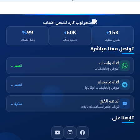
خلال
%
99
+
60K
+
15K
عميل سعيد
طلب منفّذ
رضا العملاء
تواصل معنا مباشرة
قناة واتساب
انضم ←
اعروض وتخفيضات
قناة تيليجرام
انضم ←
عروض وتخفيضات أولاً بأول
الدعم الفني
تذكرة ←
فريقنا جاهز لمساعدتك 24/7
تابعنا على