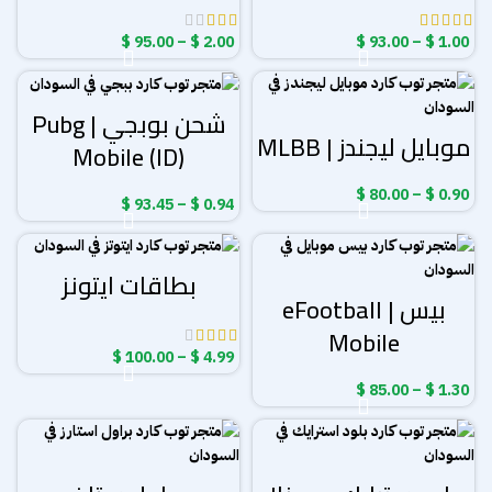
نطاق
نطاق
$
95.00
–
$
2.00
$
93.00
–
$
1.00
السعر:
السعر:
من
من
شحن بوبجي | Pubg
خلال
خلال
موبايل ليجندز | MLBB
Mobile (ID)
نطاق
$
80.00
–
$
0.90
نطاق
$
93.45
–
$
0.94
السعر:
السعر:
من
من
خلال
بطاقات ايتونز
خلال
بيس | eFootball
Mobile
نطاق
$
100.00
–
$
4.99
السعر:
نطاق
$
85.00
–
$
1.30
من
السعر:
من
خلال
خلال