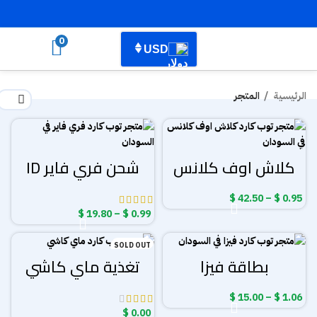
0
USD
الرئيسية
المتجر
كلاش اوف كلانس
شحن فري فاير ID
نطاق
$
42.50
–
$
0.95
السعر:
نطاق
$
19.80
–
$
0.99
من
السعر:
من
SOLD OUT
خلال
بطاقة فيزا
تغذية ماي كاشي
خلال
نطاق
$
15.00
–
$
1.06
السعر:
$
0.00