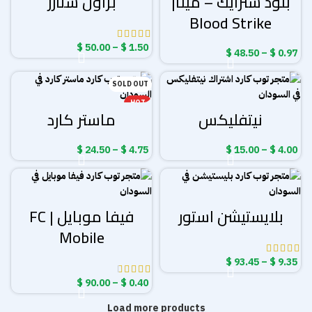
بلود سترايك – مينا|
براول ستارز
Blood Strike
نطاق
$
50.00
–
$
1.50
نطاق
$
48.50
–
$
0.97
السعر:
السعر:
من
من
SOLD OUT
خلال
خلال
HOT
نيتفليكس
ماستر كارد
نطاق
نطاق
$
24.50
–
$
4.75
$
15.00
–
$
4.00
السعر:
السعر:
من
من
خلال
خلال
بلايستيشن استور
فيفا موبايل | FC
Mobile
نطاق
$
93.45
–
$
9.35
السعر:
نطاق
$
90.00
–
$
0.40
من
السعر:
من
Load more products
خلال