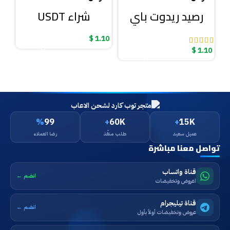
ت
رصيد ريدوت باي
شراء USDT
$
1.10
00
$
1.10
%
99
+
60K
+
15K
عميل سعيد
طلب منفّذ
رضا العملاء
تواصل معنا مباشرة
قناة واتساب
انضم ←
اعروض وتخفيضات
قناة تيليجرام
انضم ←
عروض وتخفيضات أولاً بأول