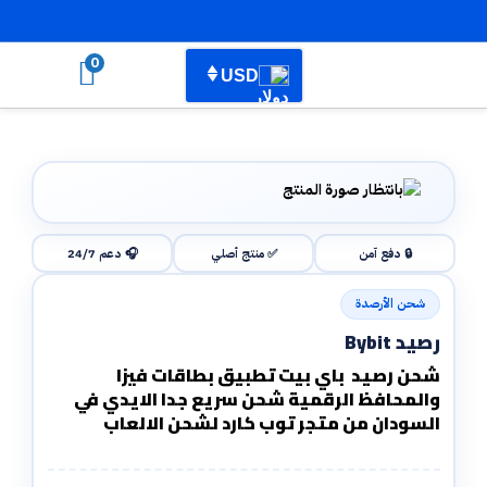
0
USD
🔒 دفع آمن
✅ منتج أصلي
🎧 دعم 24/7
شحن الأرصدة
رصيد Bybit
شحن رصيد باي بيت تطبيق بطاقات فيزا
والمحافظ الرقمية شحن سريع جدا الايدي في
السودان من متجر توب كارد لشحن الالعاب