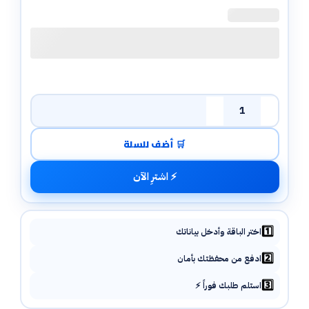
كمية رصيد Bybit
🛒 أضف للسلة
⚡ اشترِ الآن
1️⃣
اختر الباقة وأدخل بياناتك
2️⃣
ادفع من محفظتك بأمان
3️⃣
استلم طلبك فوراً ⚡