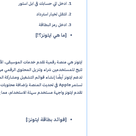
ادخل الي حسابك في ابل استور
انتقل لخيار استرداد
ادخل رمز البطاقة
[ما هي ايتونز؟!]
ايتونز هي منصة رقمية تقدم خدمات الموسيقى، الأفلام، والبرامج من Apple. تعتبر الخيار
تتيح للمستخدمين شراء وتنزيل المحتوى الرقمي من متجر iTunes، مما يوفر مجموعة واسعة 
تدعم ايتونز أيضًا إنشاء قوائم التشغيل ومشاركة 
تستمر Apple في تحديث المنصة بإضافة محتويات جديدة، مما يحافظ على جاذبيتها ومواكبتها للتغيرات.
تقدم ايتونز واجهة مستخدم سهلة الاستخدام، مما
[فوائد بطاقة ايتونز:]