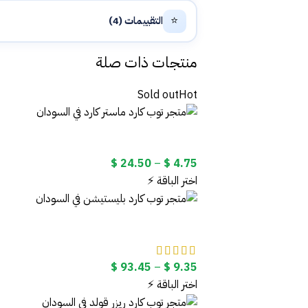
⭐
التقييمات (4)
منتجات ذات صلة
Sold out
Hot
نطاق
$
24.50
–
$
4.75
السعر:
اختر الباقة ⚡
من
خلال
نطاق
$
93.45
–
$
9.35
السعر:
اختر الباقة ⚡
من