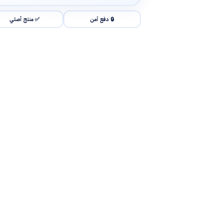
🔒 دفع آمن
✅ منتج أصلي