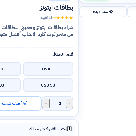
بطاقات ايتونز
🎧 دعم 24/7
★★★★☆
(4 تقييم)
شراء بطاقات ايتوتز وجميع البطاقات 
من متجر توب كارد الألعاب أفضل متجر
قيمة البطاقة
 USD
5 USD
 USD
50 USD
🛒 أضف للسلة
كمية
بطاقات
ايتونز
1️⃣
اختر الباقة وأدخل بياناتك