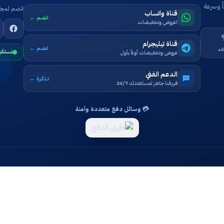
ً وسرعة
انضم لمجتم
قناة واتساب
انضم ←
اعروض وتخفيضات
قناة تيليجرام
انضم ←
اء
نستقب
عروض وتخفيضات أولاً بأول
الدعم الفني
تذكرة ←
فريقنا جاهز لمساعدتك 24/7
💳 وسائل دفع متعددة وآمنة