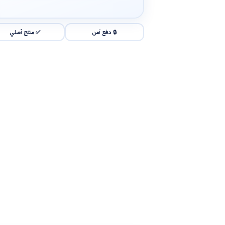
🔒 دفع آمن
✅ منتج أصلي