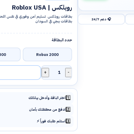
روبلكس | Roblox USA
بطاقات روبلكس تسليم آمن وفوري في نفس اللحظة
🎧 دعم 24/7
بطاقات ببجي في السودان
حدد البطاقة
00 Robux
2000 Robux
كمية
روبلكس
|
Roblox
1️⃣
اختر الباقة وأدخل بياناتك
USA
2️⃣
ادفع من محفظتك بأمان
3️⃣
استلم طلبك فوراً ⚡