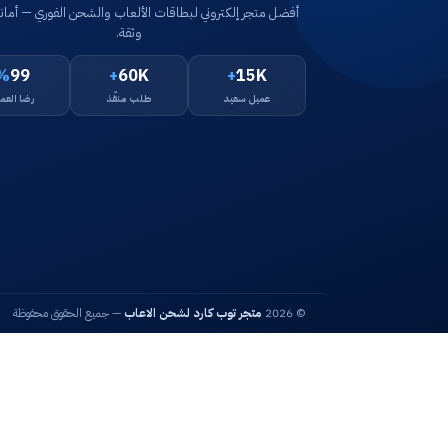
أفضل متجر إلكتروني لبطاقات الألعاب والشحن الفوري — أمانا
وثقة.
%
99
+
60K
+
15K
عميل سعيد
طلب منفّذ
رضا العمل
© 2026
متجر توب كارد لشحن الاعاب
— جميع الحقوق محفوظة